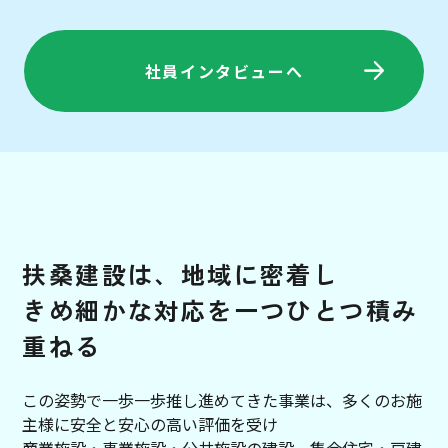
社員インタビューへ
扶
桑
建
設
は
、
地域に密着し
き
め
細
か
な
対
応
を
一つひとつ積み
重ねる
この姿勢で一歩一歩推し進めてきた事業は、多くのお施
主様に安全と安心の高い評価を受け