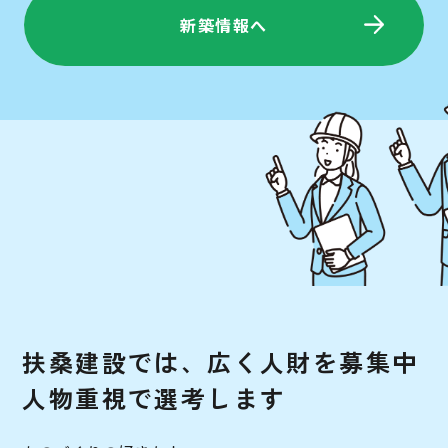
新築情報へ
扶
桑
建
設
で
は
、
広
く
人財
を
募
集
中
人物重視
で
選
考
し
ま
す