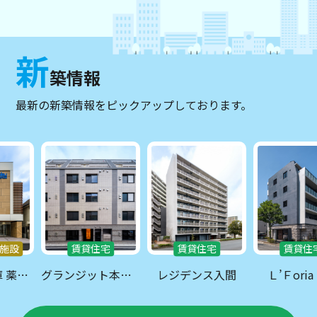
新
築情報
最新の新築情報をピックアップしております。
施設
賃貸住宅
賃貸住宅
賃貸住宅
西武信用金庫 薬師駅前支店
グランジット本郷壱岐坂
レジデンス入間
Ｌ’Ｆoria